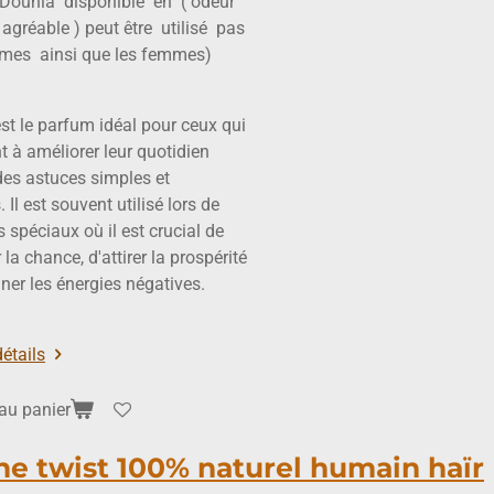
Dounia
disponible
en
( odeur
 agréable ) peut être
utilisé
pas
mes
ainsi que les femmes)
st le parfum idéal pour ceux qui
t à améliorer leur quotidien
des astuces simples et
. Il est souvent utilisé lors de
spéciaux où il est crucial de
 la chance, d'attirer la prospérité
gner les énergies négatives.
détails
 au panier
e twist 100% naturel humain haïr