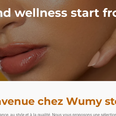
d wellness start f
nvenue chez Wumy sto
gance, au style et à la qualité. Nous vous proposons une sélecti