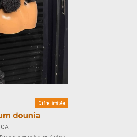
Offre limitée
um dounia
$CA