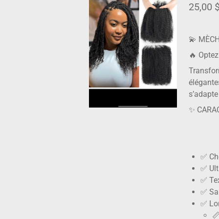
25,00 
💫 MÈCH
🔥 Optez 
Transfor
élégante
s’adapte
✨ CARAC
✅ Che
✅ Ult
✅ Tex
✅ San
✅ Lon
