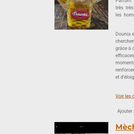
Parfum
très
très
les
hom
Dounia e
cherchen
grâce à 
efficaces
moments 
renforcer
et d'éloi
Voir les 
Ajouter
Mèch