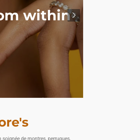
rom within
re's
on soignée de montres, perruques,